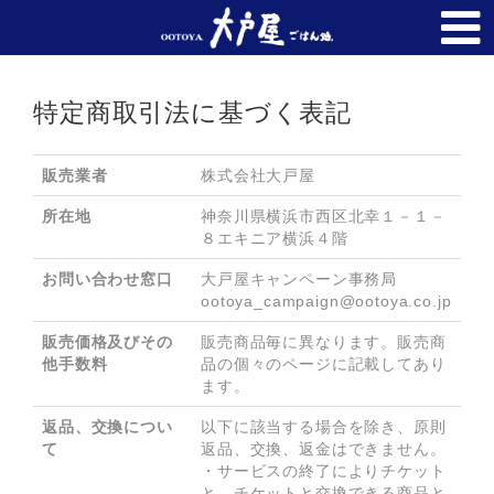
トップページ
FAQ
特定商取引法に基づく表記
購入履歴
法人のお客様
販売業者
株式会社大戸屋
所在地
神奈川県横浜市西区北幸１－１－
８エキニア横浜４階
お問い合わせ窓口
大戸屋キャンペーン事務局　
ootoya_campaign@ootoya.co.jp
販売価格及びその
販売商品毎に異なります。販売商
他手数料
品の個々のページに記載してあり
ます。
返品、交換につい
以下に該当する場合を除き、原則
て
返品、交換、返金はできません。

・サービスの終了によりチケット
と、チケットと交換できる商品と